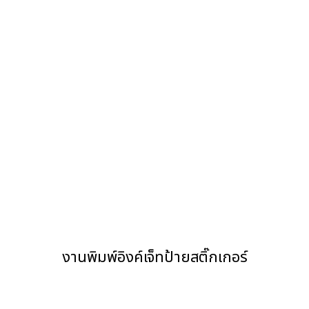
งานพิมพ์อิงค์เจ็ทป้ายสติ๊กเกอร์