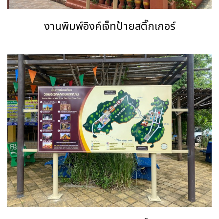
งานพิมพ์อิงค์เจ็ทป้ายสติ๊กเกอร์