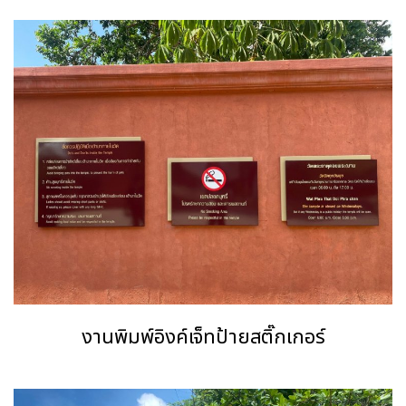
งานพิมพ์อิงค์เจ็ทป้ายสติ๊กเกอร์