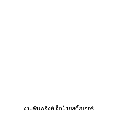
งานพิมพ์อิงค์เจ็ทป้ายสติ๊กเกอร์