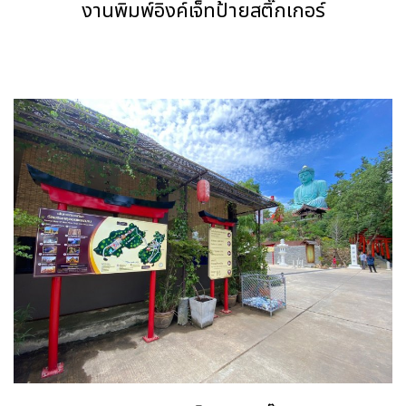
งานพิมพ์อิงค์เจ็ทป้ายสติ๊กเกอร์