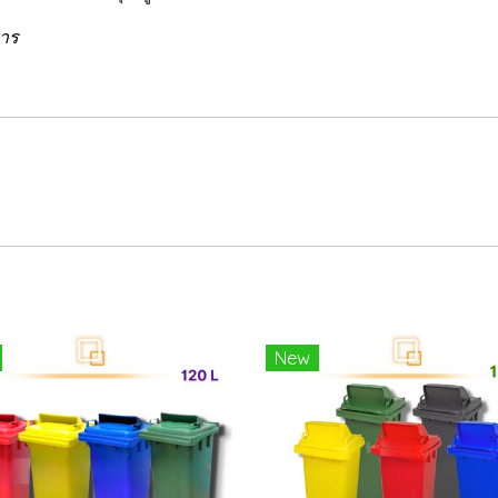
การ
New